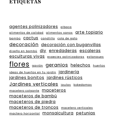
ETIQUETAS
agentes polinizadores
albaca
arte topiario
alimentos de calidad
alimentos sanos
cactus
bambú
candlillo
cola de gato
decoración
decoración con buganvillas
diy
enredaderas
escaleras
diseño en bambú
esculturas vivas
especies polinizadoras
estanques
flores
geranios
helechos
gavión
huertos
jardinería
ideas de huertos en tu jardín
jardines bonitos
jardines rústicos
Jardines verticales
jaulas
kokedamas
maceteros
macetero colgante
maceteros de bambú
maceteros de piedra
maceteros de troncos
macetero verticales
monsaicultura
petunias
mactero horizontal