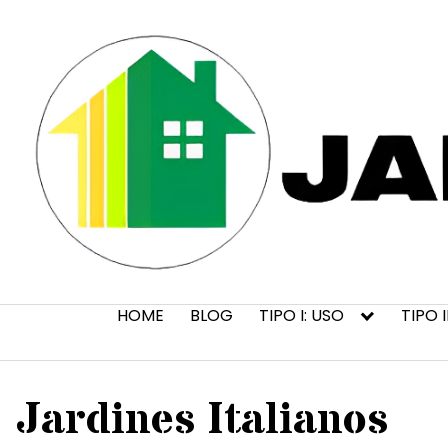
Saltar
al
contenido
HOME
BLOG
TIPO I: USO
TIPO 
Jardines Italianos