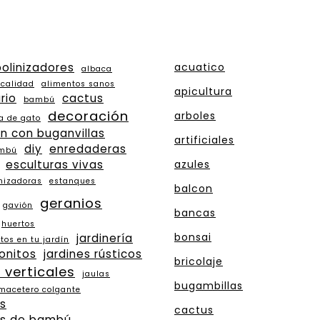
olinizadores
acuatico
albaca
 calidad
alimentos sanos
apicultura
rio
cactus
bambú
decoración
arboles
a de gato
n con buganvillas
artificiales
diy
enredaderas
ambú
esculturas vivas
azules
inizadoras
estanques
balcon
geranios
gavión
bancas
huertos
bonsai
jardinería
tos en tu jardín
bonitos
jardines rústicos
bricolaje
 verticales
jaulas
bugambillas
macetero colgante
s
cactus
s de bambú