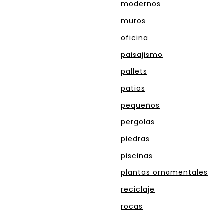
modernos
muros
oficina
paisajismo
pallets
patios
pequeños
pergolas
piedras
piscinas
plantas ornamentales
reciclaje
rocas