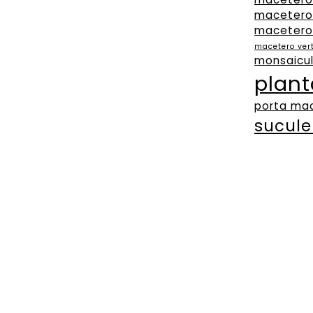
macetero
macetero
macetero ver
monsaicul
plant
porta ma
sucule