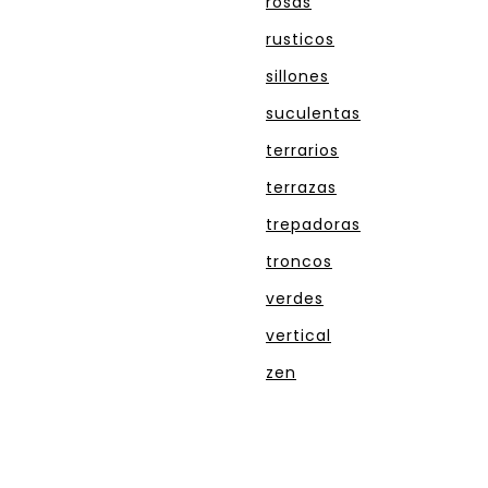
rosas
rusticos
sillones
suculentas
terrarios
terrazas
trepadoras
troncos
verdes
vertical
zen