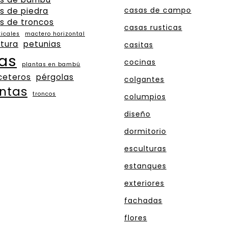
casas de campo
s de piedra
s de troncos
casas rusticas
ticales
mactero horizontal
tura
petunias
casitas
as
cocinas
plantas en bambú
ceteros
pérgolas
colgantes
ntas
troncos
columpios
diseño
dormitorio
esculturas
estanques
exteriores
fachadas
flores