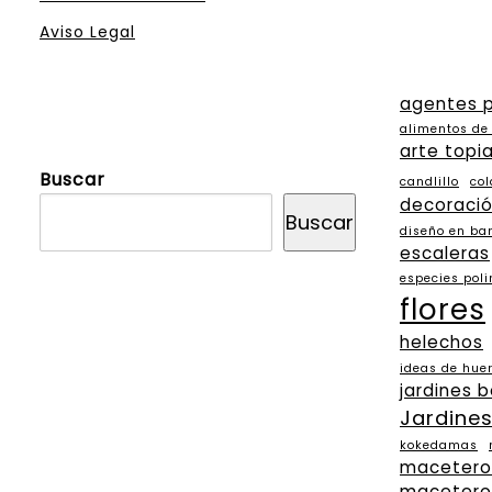
Aviso Legal
agentes p
alimentos de
arte topia
Buscar
candlillo
col
decoració
Buscar
diseño en b
escaleras
especies pol
flores
helechos
ideas de huer
jardines 
Jardines
kokedamas
macetero
macetero