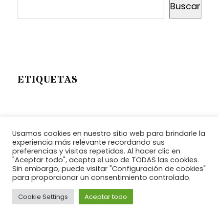
Buscar
ETIQUETAS
agentes polinizadores
albaca
Usamos cookies en nuestro sitio web para brindarle la
arte topiario
alimentos de calidad
alimentos sanos
experiencia más relevante recordando sus
cactus
bambú
candlillo
cola de gato
preferencias y visitas repetidas. Al hacer clic en
decoración
"Aceptar todo", acepta el uso de TODAS las cookies.
decoración con buganvillas
Sin embargo, puede visitar "Configuración de cookies"
diy
enredaderas
escaleras
diseño en bambú
para proporcionar un consentimiento controlado.
esculturas vivas
especies polinizadoras
estanques
flores
Cookie Settings
Aceptar todo
geranios
helechos
gavión
huertos
jardinería
ideas de huertos en tu jardín