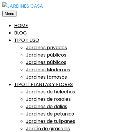
Saltar
al
Menu
contenido
HOME
BLOG
TIPO I: USO
Jardines privados
Jardines públicos
Jardines públicos
Jardines Modernos
Jardines famosos
TIPO II: PLANTAS Y FLORES
Jardines de helechos
Jardines de rosales
Jardines de dalias
Jardines de petunias
Jardines de tulipanes
Jardín de girasoles