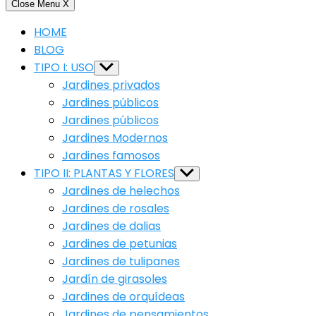
Close Menu
X
HOME
BLOG
TIPO I: USO
Show
sub
Jardines privados
menu
Jardines públicos
Jardines públicos
Jardines Modernos
Jardines famosos
TIPO II: PLANTAS Y FLORES
Show
sub
Jardines de helechos
menu
Jardines de rosales
Jardines de dalias
Jardines de petunias
Jardines de tulipanes
Jardín de girasoles
Jardines de orquídeas
Jardines de pensamientos