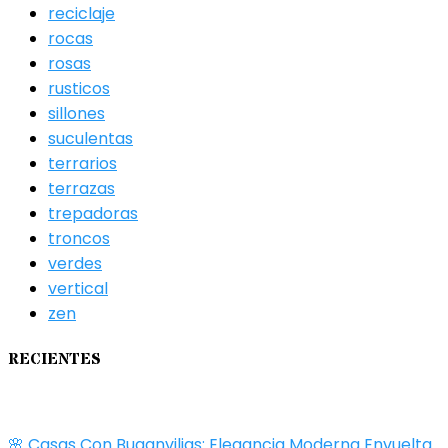
reciclaje
rocas
rosas
rusticos
sillones
suculentas
terrarios
terrazas
trepadoras
troncos
verdes
vertical
zen
RECIENTES
🌸 Casas Con Buganvilias: Elegancia Moderna Envuelta