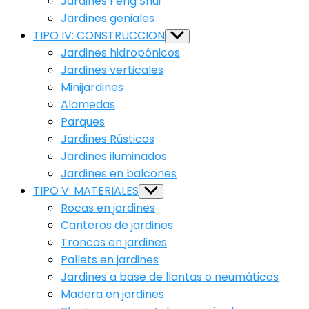
Jardines Feng Shui
Jardines geniales
TIPO IV: CONSTRUCCION
Show
sub
Jardines hidropónicos
menu
Jardines verticales
Minijardines
Alamedas
Parques
Jardines Rústicos
Jardines iluminados
Jardines en balcones
TIPO V: MATERIALES
Show
sub
Rocas en jardines
menu
Canteros de jardines
Troncos en jardines
Pallets en jardines
Jardines a base de llantas o neumáticos
Madera en jardines