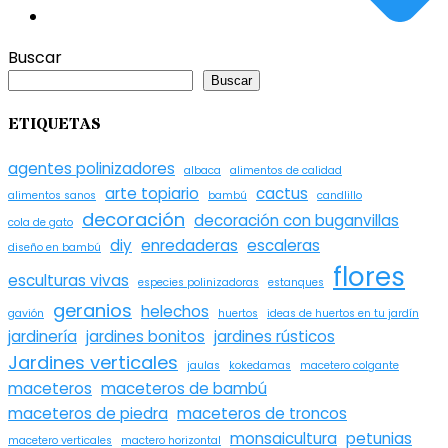
Buscar
Buscar
ETIQUETAS
agentes polinizadores
albaca
alimentos de calidad
arte topiario
cactus
alimentos sanos
bambú
candlillo
decoración
decoración con buganvillas
cola de gato
diy
enredaderas
escaleras
diseño en bambú
flores
esculturas vivas
especies polinizadoras
estanques
geranios
helechos
gavión
huertos
ideas de huertos en tu jardín
jardinería
jardines bonitos
jardines rústicos
Jardines verticales
jaulas
kokedamas
macetero colgante
maceteros
maceteros de bambú
maceteros de piedra
maceteros de troncos
monsaicultura
petunias
macetero verticales
mactero horizontal