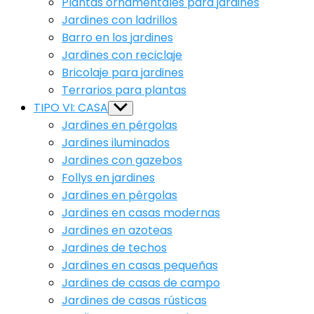
Plantas ornamentales para jardines
Jardines con ladrillos
Barro en los jardines
Jardines con reciclaje
Bricolaje para jardines
Terrarios para plantas
TIPO VI: CASA
Show
sub
Jardines en pérgolas
menu
Jardines iluminados
Jardines con gazebos
Follys en jardines
Jardines en pérgolas
Jardines en casas modernas
Jardines en azoteas
Jardines de techos
Jardines en casas pequeñas
Jardines de casas de campo
Jardines de casas rústicas