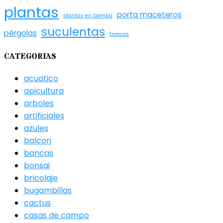
plantas
porta maceteros
plantas en bambú
suculentas
pérgolas
troncos
CATEGORIAS
acuatico
apicultura
arboles
artificiales
azules
balcon
bancas
bonsai
bricolaje
bugambillas
cactus
casas de campo