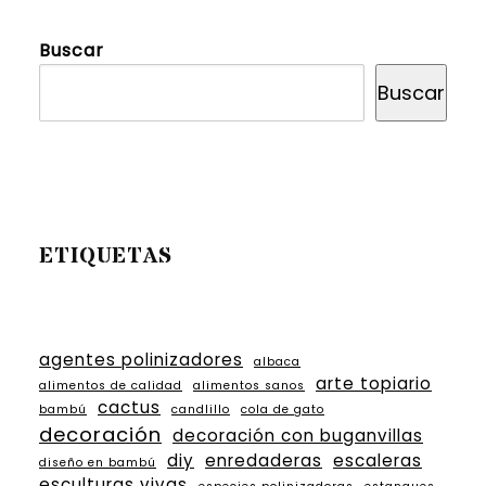
Buscar
Buscar
ETIQUETAS
agentes polinizadores
albaca
arte topiario
alimentos de calidad
alimentos sanos
cactus
bambú
candlillo
cola de gato
decoración
decoración con buganvillas
diy
enredaderas
escaleras
diseño en bambú
esculturas vivas