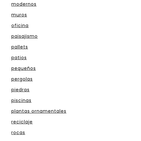
modernos
muros
oficina
paisajismo
pallets
patios
pequeños
pergolas
piedras
piscinas
plantas ornamentales
reciclaje
rocas