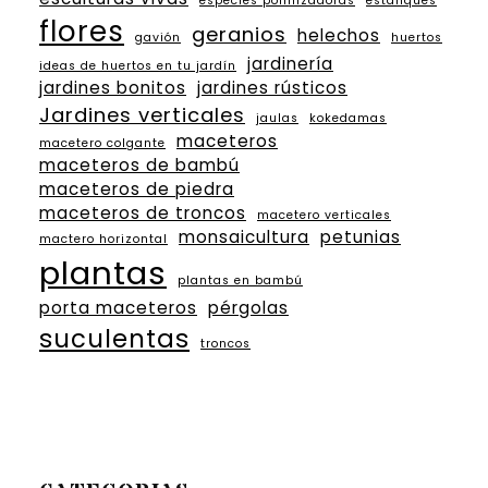
especies polinizadoras
estanques
flores
geranios
helechos
gavión
huertos
jardinería
ideas de huertos en tu jardín
jardines bonitos
jardines rústicos
Jardines verticales
jaulas
kokedamas
maceteros
macetero colgante
maceteros de bambú
maceteros de piedra
maceteros de troncos
macetero verticales
monsaicultura
petunias
mactero horizontal
plantas
plantas en bambú
porta maceteros
pérgolas
suculentas
troncos