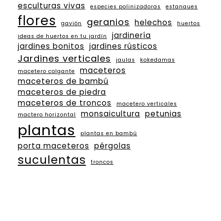
esculturas vivas
especies polinizadoras
estanques
flores
geranios
helechos
gavión
huertos
jardinería
ideas de huertos en tu jardín
jardines bonitos
jardines rústicos
Jardines verticales
jaulas
kokedamas
maceteros
macetero colgante
maceteros de bambú
maceteros de piedra
maceteros de troncos
macetero verticales
monsaicultura
petunias
mactero horizontal
plantas
plantas en bambú
porta maceteros
pérgolas
suculentas
troncos