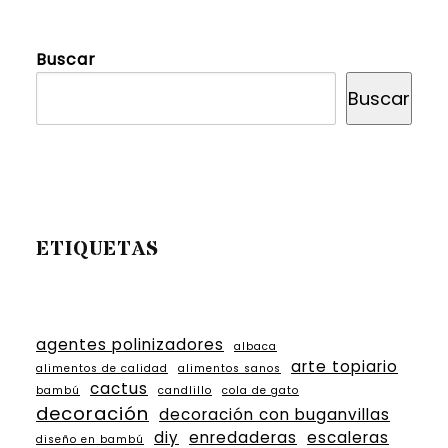
Buscar
Buscar
ETIQUETAS
agentes polinizadores
albaca
arte topiario
alimentos de calidad
alimentos sanos
cactus
bambú
candlillo
cola de gato
decoración
decoración con buganvillas
diy
enredaderas
escaleras
diseño en bambú