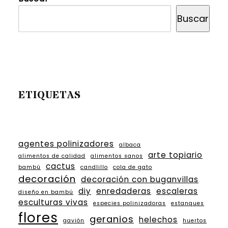
Buscar
ETIQUETAS
agentes polinizadores
albaca
arte topiario
alimentos de calidad
alimentos sanos
cactus
bambú
candlillo
cola de gato
decoración
decoración con buganvillas
diy
enredaderas
escaleras
diseño en bambú
esculturas vivas
especies polinizadoras
estanques
flores
geranios
helechos
gavión
huertos