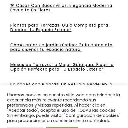
🌸 Casas Con Buganvilias: Elegancia Moderna
Envuelta En Flores
Plantas para Terrazas: Guía Completa para
Decorar tu Espacio Exterior
Cómo crear un jardín rústico: Guía completa
para diseñar tu espacio natural
Mesas de Terraza: La Mejor Guía para Elegir la
Opción Perfecta para Tu Espacio Exterior
Balcones con Plantas: Un Refugio Verde en la
Ciudad
Usamos cookies en nuestro sitio web para brindarle la
experiencia más relevante recordando sus
preferencias y visitas repetidas. Al hacer clic en
"Aceptar todo", acepta el uso de TODAS las cookies.
Sin embargo, puede visitar "Configuración de cookies"
Ideas para construir un jardín para su casa.
para proporcionar un consentimiento controlado.
BUSCANOS : @jardines1000 EN FACEBOOK.