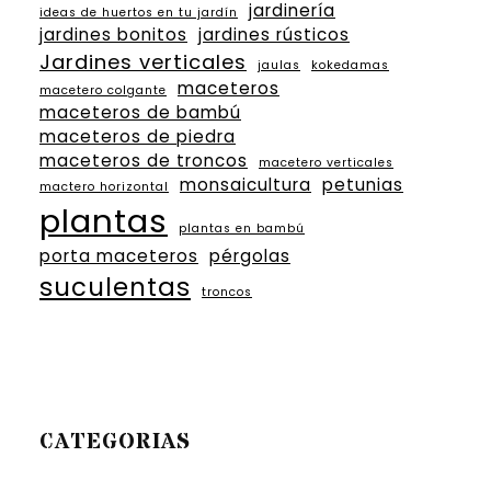
jardinería
ideas de huertos en tu jardín
jardines bonitos
jardines rústicos
Jardines verticales
jaulas
kokedamas
maceteros
macetero colgante
maceteros de bambú
maceteros de piedra
maceteros de troncos
macetero verticales
monsaicultura
petunias
mactero horizontal
plantas
plantas en bambú
porta maceteros
pérgolas
suculentas
troncos
CATEGORIAS