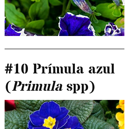
#10 Prímula azul
(
Primula
spp)