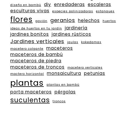
diy
enredaderas
escaleras
diseño en bambú
esculturas vivas
especies polinizadoras
estanques
flores
geranios
helechos
gavión
huertos
jardinería
ideas de huertos en tu jardín
jardines bonitos
jardines rústicos
Jardines verticales
jaulas
kokedamas
maceteros
macetero colgante
maceteros de bambú
maceteros de piedra
maceteros de troncos
macetero verticales
monsaicultura
petunias
mactero horizontal
plantas
plantas en bambú
porta maceteros
pérgolas
suculentas
troncos