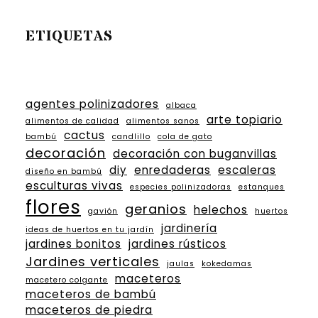
ETIQUETAS
agentes polinizadores
albaca
arte topiario
alimentos de calidad
alimentos sanos
cactus
bambú
candlillo
cola de gato
decoración
decoración con buganvillas
diy
enredaderas
escaleras
diseño en bambú
esculturas vivas
especies polinizadoras
estanques
flores
geranios
helechos
gavión
huertos
jardinería
ideas de huertos en tu jardín
jardines bonitos
jardines rústicos
Jardines verticales
jaulas
kokedamas
maceteros
macetero colgante
maceteros de bambú
maceteros de piedra