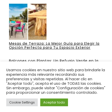
Mesas de Terraza: La Mejor Guía para Elegir la
Opción Perfecta para Tu Espacio Exterior
Balcones con Plantas: Un Refugio Verde en la
Ciudad
Usamos cookies en nuestro sitio web para brindarle la
experiencia más relevante recordando sus
preferencias y visitas repetidas. Al hacer clic en
"Aceptar todo", acepta el uso de TODAS las cookies.
Sin embargo, puede visitar "Configuración de cookies"
Ideas para construir un jardín para su casa.
para proporcionar un consentimiento controlado.
BUSCANOS : @jardines1000 EN FACEBOOK.
Cookie Settings
Aceptar todo