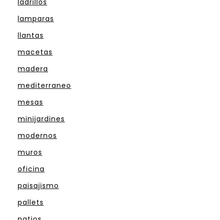
ladrillos
lamparas
llantas
macetas
madera
mediterraneo
mesas
minijardines
modernos
muros
oficina
paisajismo
pallets
patios