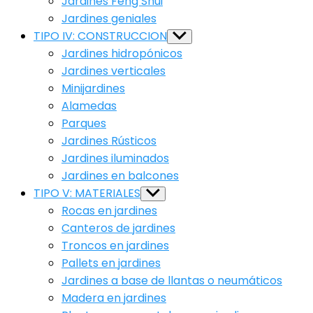
Jardines Feng Shui
Jardines geniales
TIPO IV: CONSTRUCCION
Show
sub
Jardines hidropónicos
menu
Jardines verticales
Minijardines
Alamedas
Parques
Jardines Rústicos
Jardines iluminados
Jardines en balcones
TIPO V: MATERIALES
Show
sub
Rocas en jardines
menu
Canteros de jardines
Troncos en jardines
Pallets en jardines
Jardines a base de llantas o neumáticos
Madera en jardines