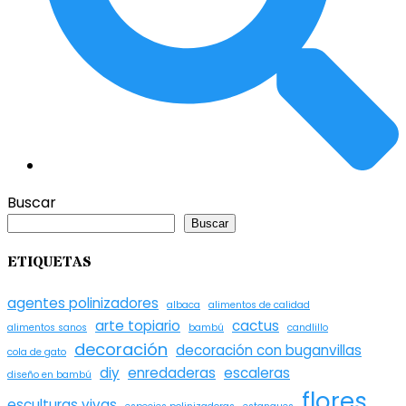
Buscar
Buscar
ETIQUETAS
agentes polinizadores
albaca
alimentos de calidad
arte topiario
cactus
alimentos sanos
bambú
candlillo
decoración
decoración con buganvillas
cola de gato
diy
enredaderas
escaleras
diseño en bambú
flores
esculturas vivas