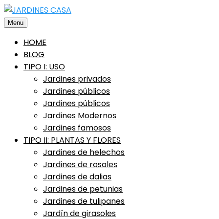
Saltar
al
Menu
contenido
HOME
BLOG
TIPO I: USO
Jardines privados
Jardines públicos
Jardines públicos
Jardines Modernos
Jardines famosos
TIPO II: PLANTAS Y FLORES
Jardines de helechos
Jardines de rosales
Jardines de dalias
Jardines de petunias
Jardines de tulipanes
Jardín de girasoles