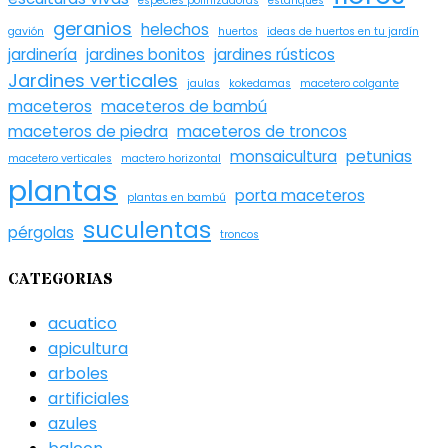
especies polinizadoras
estanques
geranios
helechos
gavión
huertos
ideas de huertos en tu jardín
jardinería
jardines bonitos
jardines rústicos
Jardines verticales
jaulas
kokedamas
macetero colgante
maceteros
maceteros de bambú
maceteros de piedra
maceteros de troncos
monsaicultura
petunias
macetero verticales
mactero horizontal
plantas
porta maceteros
plantas en bambú
suculentas
pérgolas
troncos
CATEGORIAS
acuatico
apicultura
arboles
artificiales
azules