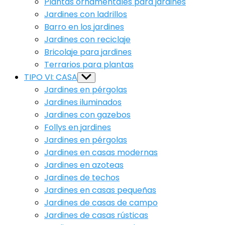
Plantas ornamentales para jardines
Jardines con ladrillos
Barro en los jardines
Jardines con reciclaje
Bricolaje para jardines
Terrarios para plantas
TIPO VI: CASA
Show
sub
Jardines en pérgolas
menu
Jardines iluminados
Jardines con gazebos
Follys en jardines
Jardines en pérgolas
Jardines en casas modernas
Jardines en azoteas
Jardines de techos
Jardines en casas pequeñas
Jardines de casas de campo
Jardines de casas rústicas