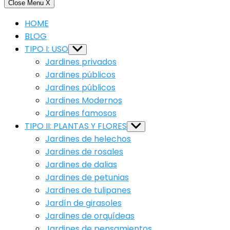
Close Menu
X
HOME
BLOG
TIPO I: USO
Show
sub
Jardines privados
menu
Jardines públicos
Jardines públicos
Jardines Modernos
Jardines famosos
TIPO II: PLANTAS Y FLORES
Show
sub
Jardines de helechos
menu
Jardines de rosales
Jardines de dalias
Jardines de petunias
Jardines de tulipanes
Jardín de girasoles
Jardines de orquídeas
Jardines de pensamientos