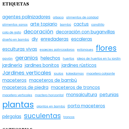
ETIQUETAS
agentes polinizadores
albaca
alimentos de calidad
arte topiario
cactus
alimentos sanos
bambú
candlillo
decoración
decoración con buganvillas
cola de gato
diy
enredaderas
escaleras
diseño en bambú
flores
esculturas vivas
especies polinizadoras
estanques
geranios
helechos
gavión
huertos
ideas de huertos en tu jardín
jardinería
jardines bonitos
jardines rústicos
Jardines verticales
jaulas
kokedamas
macetero colgante
maceteros
maceteros de bambú
maceteros de piedra
maceteros de troncos
monsaicultura
petunias
macetero verticales
mactero horizontal
plantas
porta maceteros
plantas en bambú
suculentas
pérgolas
troncos