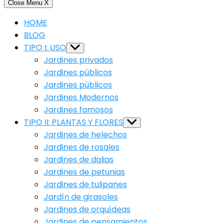
Close Menu
X
HOME
BLOG
TIPO I: USO
Show
sub
Jardines privados
menu
Jardines públicos
Jardines públicos
Jardines Modernos
Jardines famosos
TIPO II: PLANTAS Y FLORES
Show
sub
Jardines de helechos
menu
Jardines de rosales
Jardines de dalias
Jardines de petunias
Jardines de tulipanes
Jardín de girasoles
Jardines de orquídeas
Jardines de pensamientos