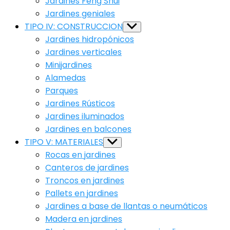
Jardines Feng Shui
Jardines geniales
TIPO IV: CONSTRUCCION
Show
sub
Jardines hidropónicos
menu
Jardines verticales
Minijardines
Alamedas
Parques
Jardines Rústicos
Jardines iluminados
Jardines en balcones
TIPO V: MATERIALES
Show
sub
Rocas en jardines
menu
Canteros de jardines
Troncos en jardines
Pallets en jardines
Jardines a base de llantas o neumáticos
Madera en jardines