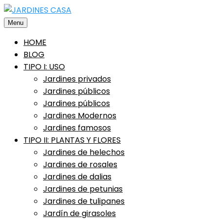
Saltar
al
Menu
contenido
HOME
BLOG
TIPO I: USO
Jardines privados
Jardines públicos
Jardines públicos
Jardines Modernos
Jardines famosos
TIPO II: PLANTAS Y FLORES
Jardines de helechos
Jardines de rosales
Jardines de dalias
Jardines de petunias
Jardines de tulipanes
Jardín de girasoles