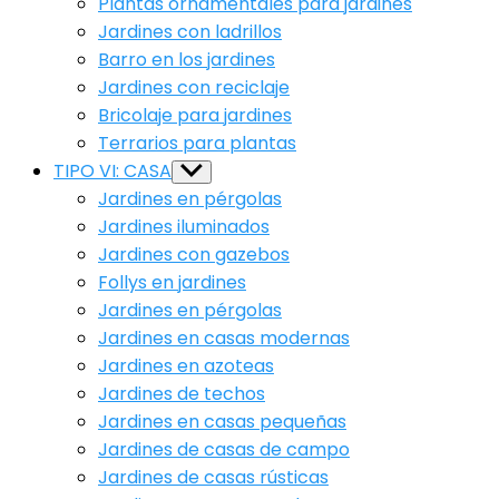
Plantas ornamentales para jardines
Jardines con ladrillos
Barro en los jardines
Jardines con reciclaje
Bricolaje para jardines
Terrarios para plantas
TIPO VI: CASA
Show
sub
Jardines en pérgolas
menu
Jardines iluminados
Jardines con gazebos
Follys en jardines
Jardines en pérgolas
Jardines en casas modernas
Jardines en azoteas
Jardines de techos
Jardines en casas pequeñas
Jardines de casas de campo
Jardines de casas rústicas