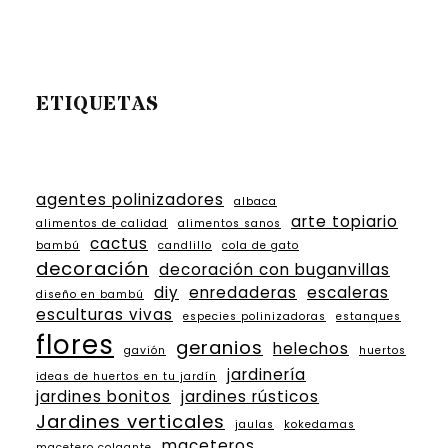
ETIQUETAS
agentes polinizadores
albaca
arte topiario
alimentos de calidad
alimentos sanos
cactus
bambú
candlillo
cola de gato
decoración
decoración con buganvillas
diy
enredaderas
escaleras
diseño en bambú
esculturas vivas
especies polinizadoras
estanques
flores
geranios
helechos
gavión
huertos
jardinería
ideas de huertos en tu jardín
jardines bonitos
jardines rústicos
Jardines verticales
jaulas
kokedamas
maceteros
macetero colgante