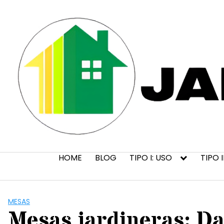
Saltar
al
contenido
HOME
BLOG
TIPO I: USO
TIPO 
MESAS
Mesas jardineras: Da