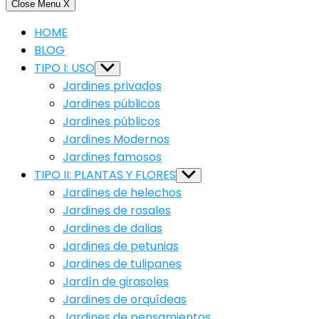
Close Menu
X
HOME
BLOG
TIPO I: USO
Show
sub
Jardines privados
menu
Jardines públicos
Jardines públicos
Jardines Modernos
Jardines famosos
TIPO II: PLANTAS Y FLORES
Show
sub
Jardines de helechos
menu
Jardines de rosales
Jardines de dalias
Jardines de petunias
Jardines de tulipanes
Jardín de girasoles
Jardines de orquídeas
Jardines de pensamientos