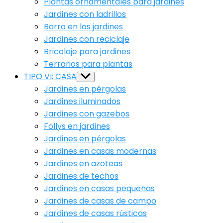
Plantas ornamentales para jardines
Jardines con ladrillos
Barro en los jardines
Jardines con reciclaje
Bricolaje para jardines
Terrarios para plantas
TIPO VI: CASA
Show
sub
Jardines en pérgolas
menu
Jardines iluminados
Jardines con gazebos
Follys en jardines
Jardines en pérgolas
Jardines en casas modernas
Jardines en azoteas
Jardines de techos
Jardines en casas pequeñas
Jardines de casas de campo
Jardines de casas rústicas