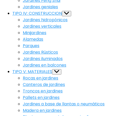
Jardines Feng Shui
Jardines geniales
TIPO IV: CONSTRUCCION
Show
sub
Jardines hidropónicos
menu
Jardines verticales
Minijardines
Alamedas
Parques
Jardines Rústicos
Jardines iluminados
Jardines en balcones
TIPO V: MATERIALES
Show
sub
Rocas en jardines
menu
Canteros de jardines
Troncos en jardines
Pallets en jardines
Jardines a base de llantas o neumáticos
Madera en jardines