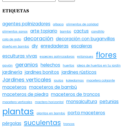
ETIQUETAS
agentes polinizadores
albaca
alimentos de calidad
arte topiario
cactus
alimentos sanos
bambú
candlillo
decoración
decoración con buganvillas
cola de gato
diy
enredaderas
escaleras
diseño en bambú
flores
esculturas vivas
especies polinizadoras
estanques
geranios
helechos
gavión
huertos
ideas de huertos en tu jardín
jardinería
jardines bonitos
jardines rústicos
Jardines verticales
jaulas
kokedamas
macetero colgante
maceteros
maceteros de bambú
maceteros de piedra
maceteros de troncos
monsaicultura
petunias
macetero verticales
mactero horizontal
plantas
porta maceteros
plantas en bambú
suculentas
pérgolas
troncos