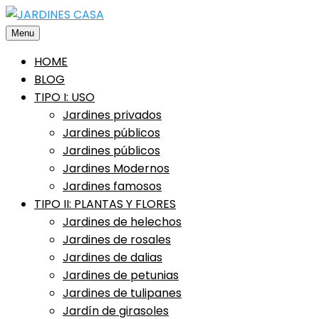
Saltar
al
Menu
contenido
HOME
BLOG
TIPO I: USO
Jardines privados
Jardines públicos
Jardines públicos
Jardines Modernos
Jardines famosos
TIPO II: PLANTAS Y FLORES
Jardines de helechos
Jardines de rosales
Jardines de dalias
Jardines de petunias
Jardines de tulipanes
Jardín de girasoles