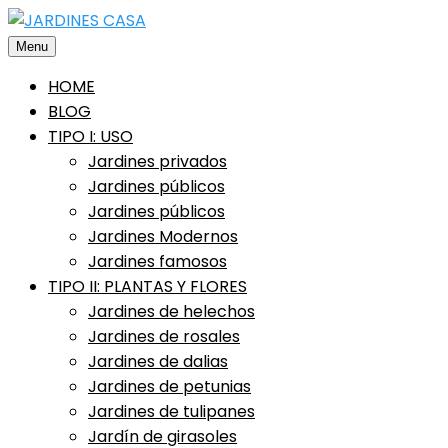
Saltar
al
Menu
contenido
HOME
BLOG
TIPO I: USO
Jardines privados
Jardines públicos
Jardines públicos
Jardines Modernos
Jardines famosos
TIPO II: PLANTAS Y FLORES
Jardines de helechos
Jardines de rosales
Jardines de dalias
Jardines de petunias
Jardines de tulipanes
Jardín de girasoles