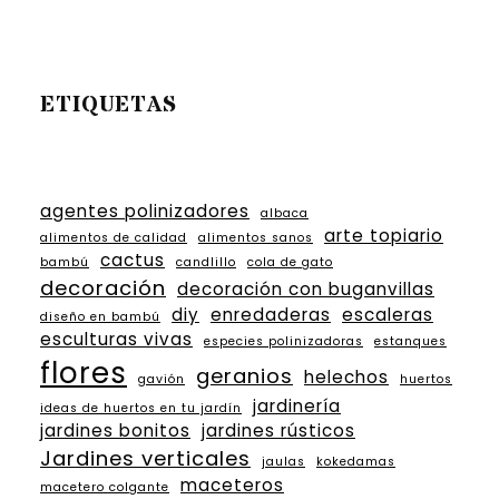
ETIQUETAS
agentes polinizadores
albaca
arte topiario
alimentos de calidad
alimentos sanos
cactus
bambú
candlillo
cola de gato
decoración
decoración con buganvillas
diy
enredaderas
escaleras
diseño en bambú
esculturas vivas
especies polinizadoras
estanques
flores
geranios
helechos
gavión
huertos
jardinería
ideas de huertos en tu jardín
jardines bonitos
jardines rústicos
Jardines verticales
jaulas
kokedamas
maceteros
macetero colgante