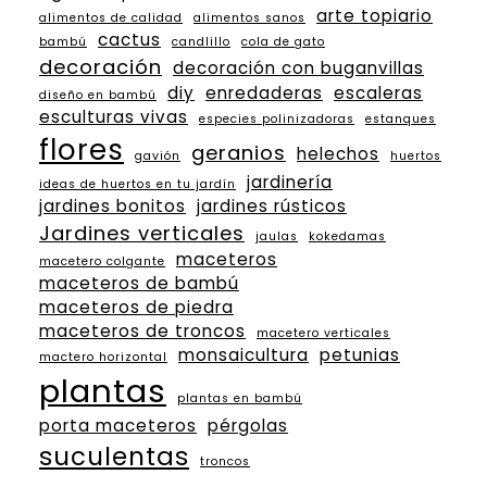
arte topiario
alimentos de calidad
alimentos sanos
cactus
bambú
candlillo
cola de gato
decoración
decoración con buganvillas
diy
enredaderas
escaleras
diseño en bambú
esculturas vivas
especies polinizadoras
estanques
flores
geranios
helechos
gavión
huertos
jardinería
ideas de huertos en tu jardín
jardines bonitos
jardines rústicos
Jardines verticales
jaulas
kokedamas
maceteros
macetero colgante
maceteros de bambú
maceteros de piedra
maceteros de troncos
macetero verticales
monsaicultura
petunias
mactero horizontal
plantas
plantas en bambú
porta maceteros
pérgolas
suculentas
troncos