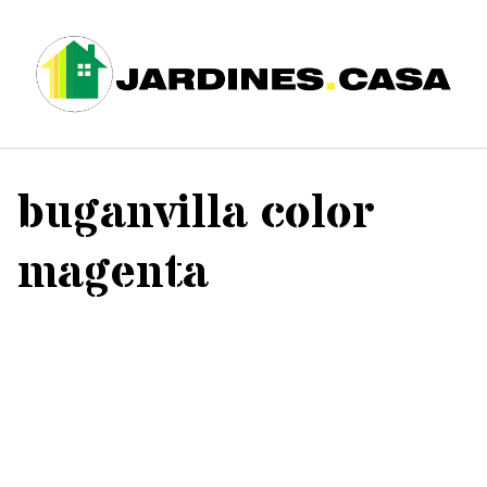
Saltar
al
contenido
buganvilla color
magenta