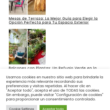
Mesas de Terraza: La Mejor Guía para Elegir la
Opción Perfecta para Tu Espacio Exterior
Balcones con Plantas: Un Refugio Verde en la
Ciudad
Usamos cookies en nuestro sitio web para brindarle la
experiencia más relevante recordando sus
preferencias y visitas repetidas. Al hacer clic en
"Aceptar todo", acepta el uso de TODAS las cookies.
Sin embargo, puede visitar "Configuración de cookies"
Ideas para construir un jardín para su casa.
para proporcionar un consentimiento controlado.
BUSCANOS : @jardines1000 EN FACEBOOK.
Cookie Settings
Aceptar todo