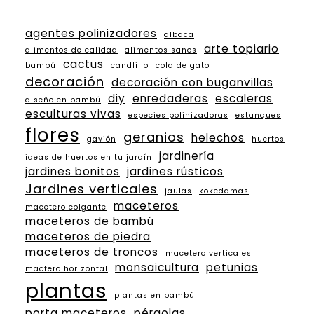
agentes polinizadores
albaca
arte topiario
alimentos de calidad
alimentos sanos
cactus
bambú
candlillo
cola de gato
decoración
decoración con buganvillas
diy
enredaderas
escaleras
diseño en bambú
esculturas vivas
especies polinizadoras
estanques
flores
geranios
helechos
gavión
huertos
jardinería
ideas de huertos en tu jardín
jardines bonitos
jardines rústicos
Jardines verticales
jaulas
kokedamas
maceteros
macetero colgante
maceteros de bambú
maceteros de piedra
maceteros de troncos
macetero verticales
monsaicultura
petunias
mactero horizontal
plantas
plantas en bambú
porta maceteros
pérgolas