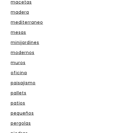
macetas
madera
mediterraneo
mesas
minijardines
modernos
muros
oficina
paisajismo
pallets
patios
pequeños
pergolas