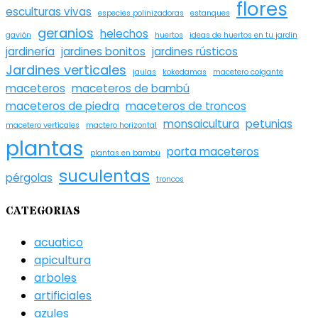
flores
esculturas vivas
especies polinizadoras
estanques
geranios
helechos
gavión
huertos
ideas de huertos en tu jardín
jardinería
jardines bonitos
jardines rústicos
Jardines verticales
jaulas
kokedamas
macetero colgante
maceteros
maceteros de bambú
maceteros de piedra
maceteros de troncos
monsaicultura
petunias
macetero verticales
mactero horizontal
plantas
porta maceteros
plantas en bambú
suculentas
pérgolas
troncos
CATEGORIAS
acuatico
apicultura
arboles
artificiales
azules