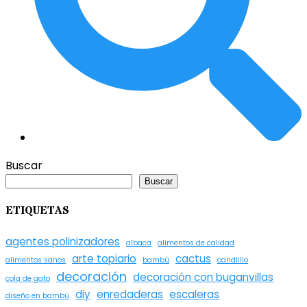
Buscar
Buscar
ETIQUETAS
agentes polinizadores
albaca
alimentos de calidad
arte topiario
cactus
alimentos sanos
bambú
candlillo
decoración
decoración con buganvillas
cola de gato
diy
enredaderas
escaleras
diseño en bambú