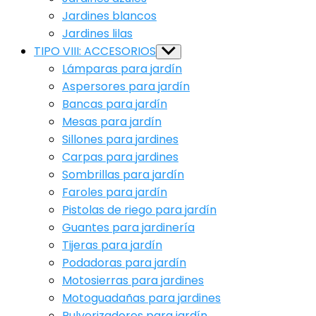
Jardines blancos
Jardines lilas
TIPO VIII: ACCESORIOS
Show
sub
Lámparas para jardín
menu
Aspersores para jardín
Bancas para jardín
Mesas para jardín
Sillones para jardines
Carpas para jardines
Sombrillas para jardín
Faroles para jardín
Pistolas de riego para jardín
Guantes para jardinería
Tijeras para jardín
Podadoras para jardín
Motosierras para jardines
Motoguadañas para jardines
Pulverizadores para jardín