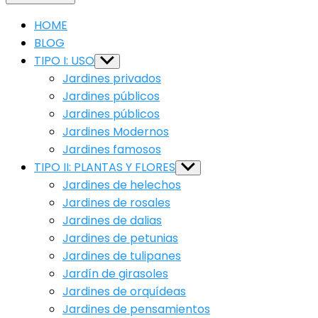
HOME
BLOG
TIPO I: USO
Show
sub
Jardines privados
menu
Jardines públicos
Jardines públicos
Jardines Modernos
Jardines famosos
TIPO II: PLANTAS Y FLORES
Show
sub
Jardines de helechos
menu
Jardines de rosales
Jardines de dalias
Jardines de petunias
Jardines de tulipanes
Jardín de girasoles
Jardines de orquídeas
Jardines de pensamientos