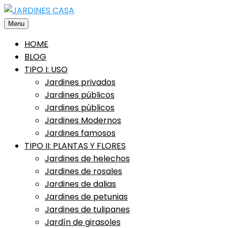
Saltar
al
Menu
contenido
HOME
BLOG
TIPO I: USO
Jardines privados
Jardines públicos
Jardines públicos
Jardines Modernos
Jardines famosos
TIPO II: PLANTAS Y FLORES
Jardines de helechos
Jardines de rosales
Jardines de dalias
Jardines de petunias
Jardines de tulipanes
Jardín de girasoles