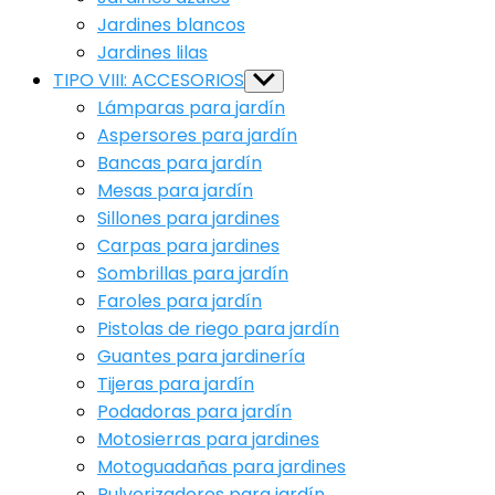
Jardines blancos
Jardines lilas
TIPO VIII: ACCESORIOS
Show
sub
Lámparas para jardín
menu
Aspersores para jardín
Bancas para jardín
Mesas para jardín
Sillones para jardines
Carpas para jardines
Sombrillas para jardín
Faroles para jardín
Pistolas de riego para jardín
Guantes para jardinería
Tijeras para jardín
Podadoras para jardín
Motosierras para jardines
Motoguadañas para jardines
Pulverizadores para jardín