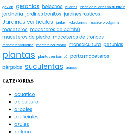
geranios
helechos
gavión
huertos
ideas de huertos en tu jardín
jardinería
jardines bonitos
jardines rústicos
Jardines verticales
jaulas
kokedamas
macetero colgante
maceteros
maceteros de bambú
maceteros de piedra
maceteros de troncos
monsaicultura
petunias
macetero verticales
mactero horizontal
plantas
porta maceteros
plantas en bambú
suculentas
pérgolas
troncos
CATEGORIAS
acuatico
apicultura
arboles
artificiales
azules
balcon