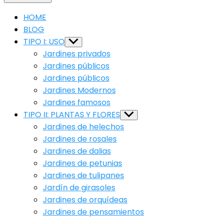
HOME
BLOG
TIPO I: USO
Show
sub
Jardines privados
menu
Jardines públicos
Jardines públicos
Jardines Modernos
Jardines famosos
TIPO II: PLANTAS Y FLORES
Show
sub
Jardines de helechos
menu
Jardines de rosales
Jardines de dalias
Jardines de petunias
Jardines de tulipanes
Jardín de girasoles
Jardines de orquídeas
Jardines de pensamientos