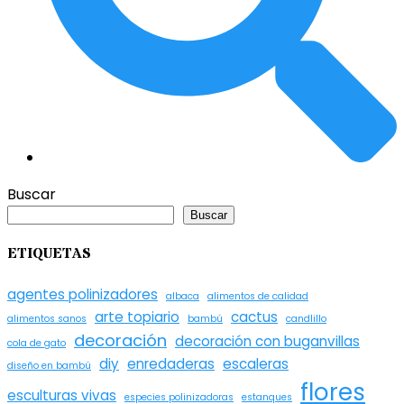
Buscar
Buscar
ETIQUETAS
agentes polinizadores
albaca
alimentos de calidad
arte topiario
cactus
alimentos sanos
bambú
candlillo
decoración
decoración con buganvillas
cola de gato
diy
enredaderas
escaleras
diseño en bambú
flores
esculturas vivas
especies polinizadoras
estanques