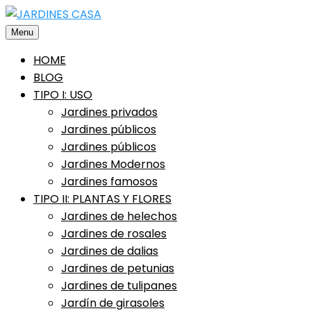
Saltar
al
Menu
contenido
HOME
BLOG
TIPO I: USO
Jardines privados
Jardines públicos
Jardines públicos
Jardines Modernos
Jardines famosos
TIPO II: PLANTAS Y FLORES
Jardines de helechos
Jardines de rosales
Jardines de dalias
Jardines de petunias
Jardines de tulipanes
Jardín de girasoles