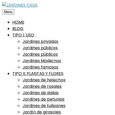
Saltar
al
Menu
contenido
HOME
BLOG
TIPO I: USO
Jardines privados
Jardines públicos
Jardines públicos
Jardines Modernos
Jardines famosos
TIPO II: PLANTAS Y FLORES
Jardines de helechos
Jardines de rosales
Jardines de dalias
Jardines de petunias
Jardines de tulipanes
Jardín de girasoles