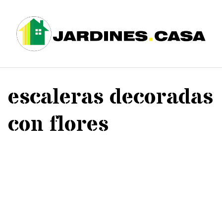
Saltar
al
contenido
escaleras decoradas
con flores