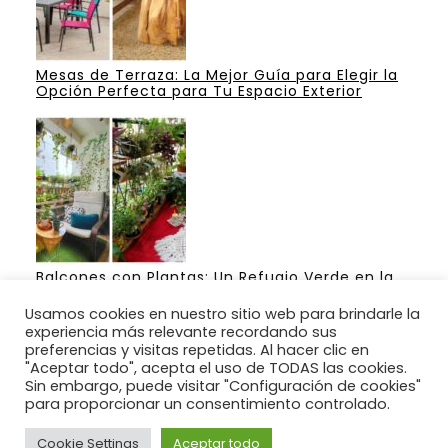
Mesas de Terraza: La Mejor Guía para Elegir la
Opción Perfecta para Tu Espacio Exterior
Balcones con Plantas: Un Refugio Verde en la
Ciudad
Usamos cookies en nuestro sitio web para brindarle la
experiencia más relevante recordando sus
preferencias y visitas repetidas. Al hacer clic en
"Aceptar todo", acepta el uso de TODAS las cookies.
Sin embargo, puede visitar "Configuración de cookies"
Ideas para construir un jardín para su casa.
para proporcionar un consentimiento controlado.
BUSCANOS : @jardines1000 EN FACEBOOK.
Cookie Settings
Aceptar todo