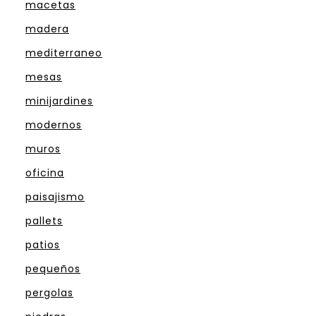
macetas
madera
mediterraneo
mesas
minijardines
modernos
muros
oficina
paisajismo
pallets
patios
pequeños
pergolas