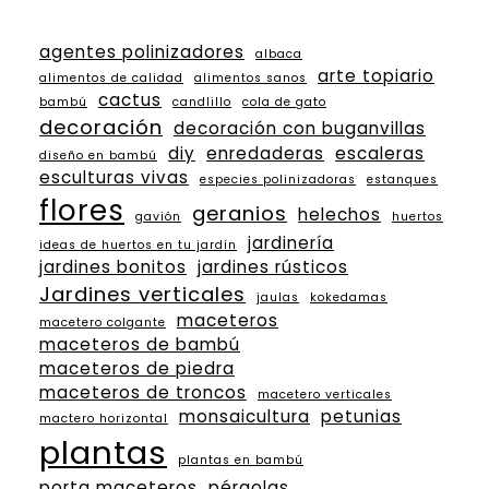
agentes polinizadores
albaca
arte topiario
alimentos de calidad
alimentos sanos
cactus
bambú
candlillo
cola de gato
decoración
decoración con buganvillas
diy
enredaderas
escaleras
diseño en bambú
esculturas vivas
especies polinizadoras
estanques
flores
geranios
helechos
gavión
huertos
jardinería
ideas de huertos en tu jardín
jardines bonitos
jardines rústicos
Jardines verticales
jaulas
kokedamas
maceteros
macetero colgante
maceteros de bambú
maceteros de piedra
maceteros de troncos
macetero verticales
monsaicultura
petunias
mactero horizontal
plantas
plantas en bambú
porta maceteros
pérgolas