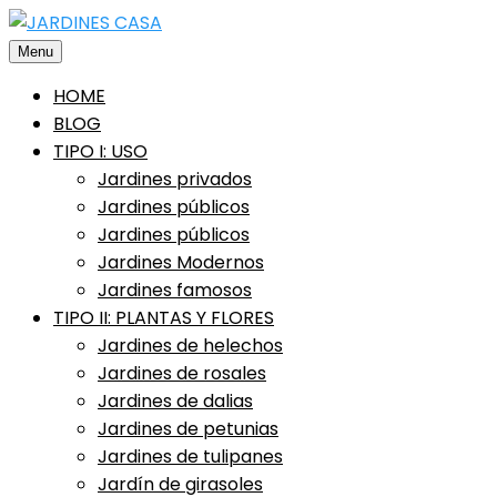
Saltar
al
Menu
contenido
HOME
BLOG
TIPO I: USO
Jardines privados
Jardines públicos
Jardines públicos
Jardines Modernos
Jardines famosos
TIPO II: PLANTAS Y FLORES
Jardines de helechos
Jardines de rosales
Jardines de dalias
Jardines de petunias
Jardines de tulipanes
Jardín de girasoles