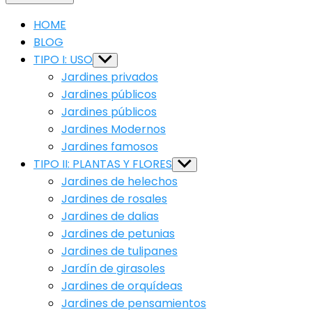
HOME
BLOG
TIPO I: USO
Show
sub
Jardines privados
menu
Jardines públicos
Jardines públicos
Jardines Modernos
Jardines famosos
TIPO II: PLANTAS Y FLORES
Show
sub
Jardines de helechos
menu
Jardines de rosales
Jardines de dalias
Jardines de petunias
Jardines de tulipanes
Jardín de girasoles
Jardines de orquídeas
Jardines de pensamientos