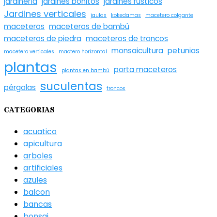
jardinería
jardines bonitos
jardines rústicos
Jardines verticales
jaulas
kokedamas
macetero colgante
maceteros
maceteros de bambú
maceteros de piedra
maceteros de troncos
monsaicultura
petunias
macetero verticales
mactero horizontal
plantas
porta maceteros
plantas en bambú
suculentas
pérgolas
troncos
CATEGORIAS
acuatico
apicultura
arboles
artificiales
azules
balcon
bancas
bonsai