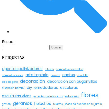
Buscar
Buscar
ETIQUETAS
agentes polinizadores
albaca
alimentos de calidad
arte topiario
cactus
alimentos sanos
bambú
candlillo
decoración
decoración con buganvillas
cola de gato
diy
enredaderas
escaleras
diseño en bambú
flores
esculturas vivas
especies polinizadoras
estanques
geranios
helechos
gavión
huertos
ideas de huertos en tu jardín