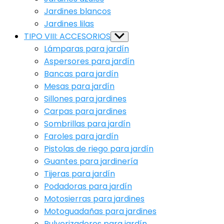
Jardines blancos
Jardines lilas
TIPO VIII: ACCESORIOS
Show
sub
Lámparas para jardín
menu
Aspersores para jardín
Bancas para jardín
Mesas para jardín
Sillones para jardines
Carpas para jardines
Sombrillas para jardín
Faroles para jardín
Pistolas de riego para jardín
Guantes para jardinería
Tijeras para jardín
Podadoras para jardín
Motosierras para jardines
Motoguadañas para jardines
Pulverizadores para jardín