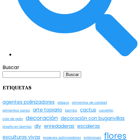
Buscar
Buscar
ETIQUETAS
agentes polinizadores
albaca
alimentos de calidad
arte topiario
cactus
alimentos sanos
bambú
candlillo
decoración
decoración con buganvillas
cola de gato
diy
enredaderas
escaleras
diseño en bambú
flores
esculturas vivas
especies polinizadoras
estanques