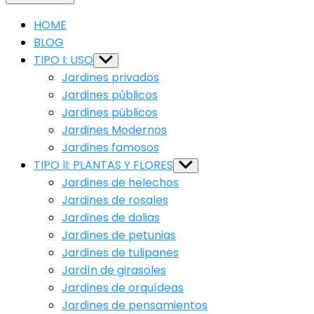
HOME
BLOG
TIPO I: USO
Show
sub
Jardines privados
menu
Jardines públicos
Jardines públicos
Jardines Modernos
Jardines famosos
TIPO II: PLANTAS Y FLORES
Show
sub
Jardines de helechos
menu
Jardines de rosales
Jardines de dalias
Jardines de petunias
Jardines de tulipanes
Jardín de girasoles
Jardines de orquídeas
Jardines de pensamientos