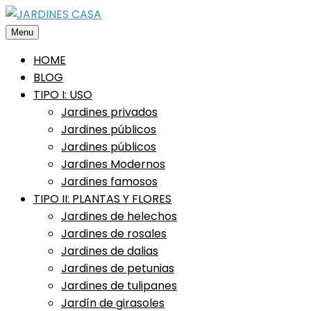
Saltar
al
Menu
contenido
HOME
BLOG
TIPO I: USO
Jardines privados
Jardines públicos
Jardines públicos
Jardines Modernos
Jardines famosos
TIPO II: PLANTAS Y FLORES
Jardines de helechos
Jardines de rosales
Jardines de dalias
Jardines de petunias
Jardines de tulipanes
Jardín de girasoles