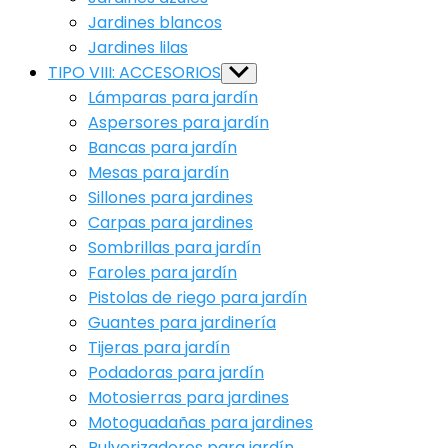
Jardines blancos
Jardines lilas
TIPO VIII: ACCESORIOS
Show
sub
Lámparas para jardín
menu
Aspersores para jardín
Bancas para jardín
Mesas para jardín
Sillones para jardines
Carpas para jardines
Sombrillas para jardín
Faroles para jardín
Pistolas de riego para jardín
Guantes para jardinería
Tijeras para jardín
Podadoras para jardín
Motosierras para jardines
Motoguadañas para jardines
Pulverizadores para jardín