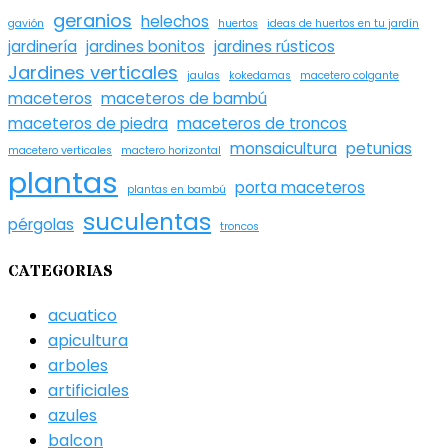
geranios
helechos
gavión
huertos
ideas de huertos en tu jardín
jardinería
jardines bonitos
jardines rústicos
Jardines verticales
jaulas
kokedamas
macetero colgante
maceteros
maceteros de bambú
maceteros de piedra
maceteros de troncos
monsaicultura
petunias
macetero verticales
mactero horizontal
plantas
porta maceteros
plantas en bambú
suculentas
pérgolas
troncos
CATEGORIAS
acuatico
apicultura
arboles
artificiales
azules
balcon