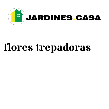
Saltar
al
contenido
flores trepadoras