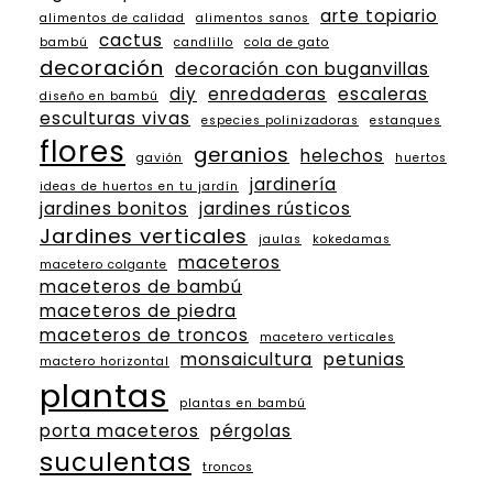
arte topiario
alimentos de calidad
alimentos sanos
cactus
bambú
candlillo
cola de gato
decoración
decoración con buganvillas
diy
enredaderas
escaleras
diseño en bambú
esculturas vivas
especies polinizadoras
estanques
flores
geranios
helechos
gavión
huertos
jardinería
ideas de huertos en tu jardín
jardines bonitos
jardines rústicos
Jardines verticales
jaulas
kokedamas
maceteros
macetero colgante
maceteros de bambú
maceteros de piedra
maceteros de troncos
macetero verticales
monsaicultura
petunias
mactero horizontal
plantas
plantas en bambú
porta maceteros
pérgolas
suculentas
troncos