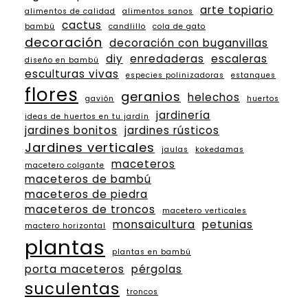
arte topiario
alimentos de calidad
alimentos sanos
cactus
bambú
candlillo
cola de gato
decoración
decoración con buganvillas
diy
enredaderas
escaleras
diseño en bambú
esculturas vivas
especies polinizadoras
estanques
flores
geranios
helechos
gavión
huertos
jardinería
ideas de huertos en tu jardín
jardines bonitos
jardines rústicos
Jardines verticales
jaulas
kokedamas
maceteros
macetero colgante
maceteros de bambú
maceteros de piedra
maceteros de troncos
macetero verticales
monsaicultura
petunias
mactero horizontal
plantas
plantas en bambú
porta maceteros
pérgolas
suculentas
troncos