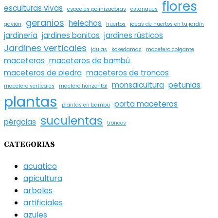
flores
esculturas vivas
especies polinizadoras
estanques
geranios
helechos
gavión
huertos
ideas de huertos en tu jardín
jardinería
jardines bonitos
jardines rústicos
Jardines verticales
jaulas
kokedamas
macetero colgante
maceteros
maceteros de bambú
maceteros de piedra
maceteros de troncos
monsaicultura
petunias
macetero verticales
mactero horizontal
plantas
porta maceteros
plantas en bambú
suculentas
pérgolas
troncos
CATEGORIAS
acuatico
apicultura
arboles
artificiales
azules