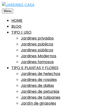
Saltar
al
Menu
contenido
HOME
BLOG
TIPO I: USO
Jardines privados
Jardines públicos
Jardines públicos
Jardines Modernos
Jardines famosos
TIPO II: PLANTAS Y FLORES
Jardines de helechos
Jardines de rosales
Jardines de dalias
Jardines de petunias
Jardines de tulipanes
Jardín de girasoles