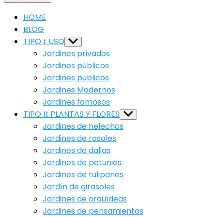
HOME
BLOG
TIPO I: USO
Show
sub
Jardines privados
menu
Jardines públicos
Jardines públicos
Jardines Modernos
Jardines famosos
TIPO II: PLANTAS Y FLORES
Show
sub
Jardines de helechos
menu
Jardines de rosales
Jardines de dalias
Jardines de petunias
Jardines de tulipanes
Jardín de girasoles
Jardines de orquídeas
Jardines de pensamientos