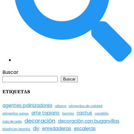
Buscar
Buscar
ETIQUETAS
agentes polinizadores
albaca
alimentos de calidad
arte topiario
cactus
alimentos sanos
bambú
candlillo
decoración
decoración con buganvillas
cola de gato
diy
enredaderas
escaleras
diseño en bambú