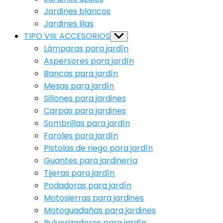
Jardines blancos
Jardines lilas
TIPO VIII: ACCESORIOS
Show
sub
Lámparas para jardín
menu
Aspersores para jardín
Bancas para jardín
Mesas para jardín
Sillones para jardines
Carpas para jardines
Sombrillas para jardín
Faroles para jardín
Pistolas de riego para jardín
Guantes para jardinería
Tijeras para jardín
Podadoras para jardín
Motosierras para jardines
Motoguadañas para jardines
Pulverizadores para jardín