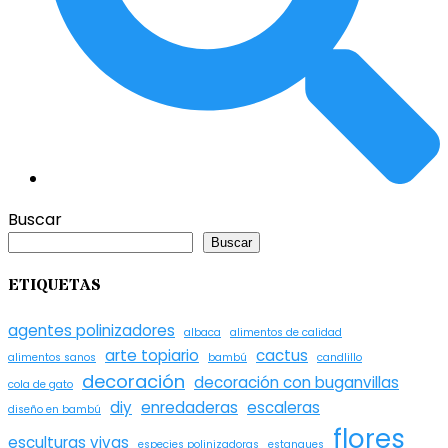
Buscar
Buscar
ETIQUETAS
agentes polinizadores
albaca
alimentos de calidad
arte topiario
cactus
alimentos sanos
bambú
candlillo
decoración
decoración con buganvillas
cola de gato
diy
enredaderas
escaleras
diseño en bambú
flores
esculturas vivas
especies polinizadoras
estanques