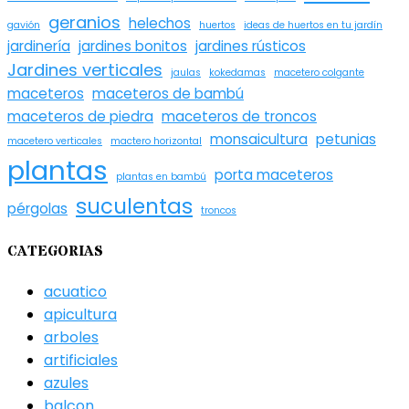
geranios
helechos
gavión
huertos
ideas de huertos en tu jardín
jardinería
jardines bonitos
jardines rústicos
Jardines verticales
jaulas
kokedamas
macetero colgante
maceteros
maceteros de bambú
maceteros de piedra
maceteros de troncos
monsaicultura
petunias
macetero verticales
mactero horizontal
plantas
porta maceteros
plantas en bambú
suculentas
pérgolas
troncos
CATEGORIAS
acuatico
apicultura
arboles
artificiales
azules
balcon