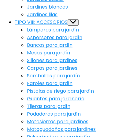
Jardines blancos
Jardines lilas
TIPO VIII: ACCESORIOS
Show
sub
Lámparas para jardín
menu
Aspersores para jardín
Bancas para jardín
Mesas para jardín
Sillones para jardines
Carpas para jardines
Sombrillas para jardín
Faroles para jardín
Pistolas de riego para jardín
Guantes para jardinería
Tijeras para jardín
Podadoras para jardín
Motosierras para jardines
Motoguadañas para jardines
Pulverizadores para jardín