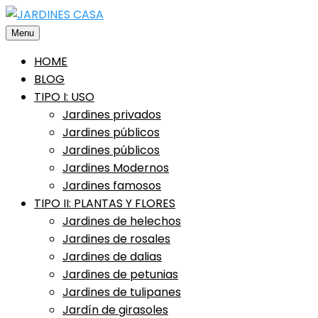
Saltar
al
Menu
contenido
HOME
BLOG
TIPO I: USO
Jardines privados
Jardines públicos
Jardines públicos
Jardines Modernos
Jardines famosos
TIPO II: PLANTAS Y FLORES
Jardines de helechos
Jardines de rosales
Jardines de dalias
Jardines de petunias
Jardines de tulipanes
Jardín de girasoles