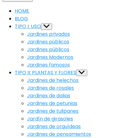
HOME
BLOG
TIPO I: USO
Show
sub
Jardines privados
menu
Jardines públicos
Jardines públicos
Jardines Modernos
Jardines famosos
TIPO II: PLANTAS Y FLORES
Show
sub
Jardines de helechos
menu
Jardines de rosales
Jardines de dalias
Jardines de petunias
Jardines de tulipanes
Jardín de girasoles
Jardines de orquídeas
Jardines de pensamientos