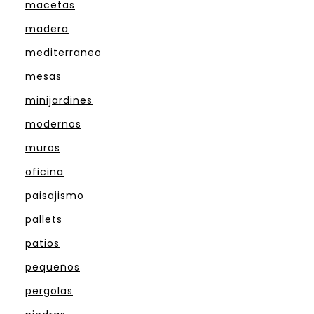
macetas
madera
mediterraneo
mesas
minijardines
modernos
muros
oficina
paisajismo
pallets
patios
pequeños
pergolas