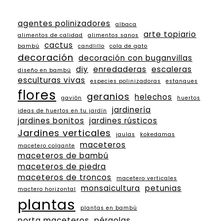
agentes polinizadores
albaca
arte topiario
alimentos de calidad
alimentos sanos
cactus
bambú
candlillo
cola de gato
decoración
decoración con buganvillas
diy
enredaderas
escaleras
diseño en bambú
esculturas vivas
especies polinizadoras
estanques
flores
geranios
helechos
gavión
huertos
jardinería
ideas de huertos en tu jardín
jardines bonitos
jardines rústicos
Jardines verticales
jaulas
kokedamas
maceteros
macetero colgante
maceteros de bambú
maceteros de piedra
maceteros de troncos
macetero verticales
monsaicultura
petunias
mactero horizontal
plantas
plantas en bambú
porta maceteros
pérgolas