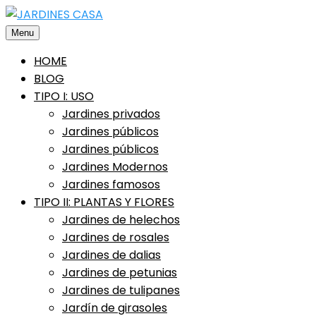
Saltar
al
Menu
contenido
HOME
BLOG
TIPO I: USO
Jardines privados
Jardines públicos
Jardines públicos
Jardines Modernos
Jardines famosos
TIPO II: PLANTAS Y FLORES
Jardines de helechos
Jardines de rosales
Jardines de dalias
Jardines de petunias
Jardines de tulipanes
Jardín de girasoles