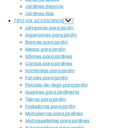
Jardines blancos
Jardines lilas
TIPO VIII: ACCESORIOS
Show
sub
Lámparas para jardín
menu
Aspersores para jardín
Bancas para jardín
Mesas para jardín
Sillones para jardines
Carpas para jardines
Sombrillas para jardín
Faroles para jardín
Pistolas de riego para jardín
Guantes para jardinería
Tijeras para jardín
Podadoras para jardín
Motosierras para jardines
Motoguadañas para jardines
Pulverizadores para jardín