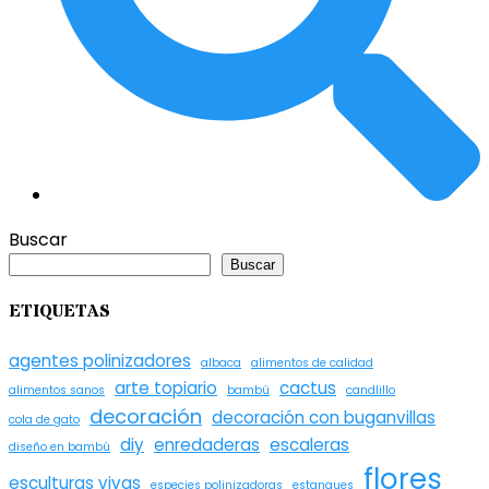
Buscar
Buscar
ETIQUETAS
agentes polinizadores
albaca
alimentos de calidad
arte topiario
cactus
alimentos sanos
bambú
candlillo
decoración
decoración con buganvillas
cola de gato
diy
enredaderas
escaleras
diseño en bambú
flores
esculturas vivas
especies polinizadoras
estanques