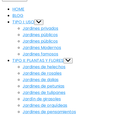
HOME
BLOG
TIPO I: USO
Show
sub
Jardines privados
menu
Jardines públicos
Jardines públicos
Jardines Modernos
Jardines famosos
TIPO II: PLANTAS Y FLORES
Show
sub
Jardines de helechos
menu
Jardines de rosales
Jardines de dalias
Jardines de petunias
Jardines de tulipanes
Jardín de girasoles
Jardines de orquídeas
Jardines de pensamientos