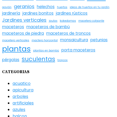
geranios
helechos
gavión
huertos
ideas de huertos en tu jardín
jardinería
jardines bonitos
jardines rústicos
Jardines verticales
jaulas
kokedamas
macetero colgante
maceteros
maceteros de bambú
maceteros de piedra
maceteros de troncos
monsaicultura
petunias
macetero verticales
mactero horizontal
plantas
porta maceteros
plantas en bambú
suculentas
pérgolas
troncos
CATEGORIAS
acuatico
apicultura
arboles
artificiales
azules
balcon