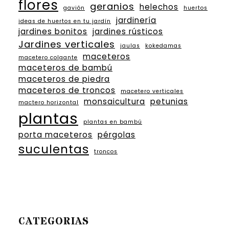
flores
geranios
helechos
gavión
huertos
jardinería
ideas de huertos en tu jardín
jardines bonitos
jardines rústicos
Jardines verticales
jaulas
kokedamas
maceteros
macetero colgante
maceteros de bambú
maceteros de piedra
maceteros de troncos
macetero verticales
monsaicultura
petunias
mactero horizontal
plantas
plantas en bambú
porta maceteros
pérgolas
suculentas
troncos
CATEGORIAS