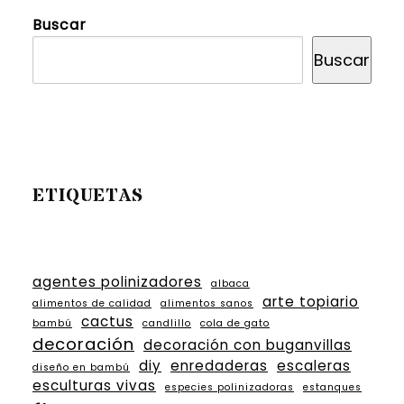
Buscar
Buscar
ETIQUETAS
agentes polinizadores
albaca
arte topiario
alimentos de calidad
alimentos sanos
cactus
bambú
candlillo
cola de gato
decoración
decoración con buganvillas
diy
enredaderas
escaleras
diseño en bambú
esculturas vivas
especies polinizadoras
estanques