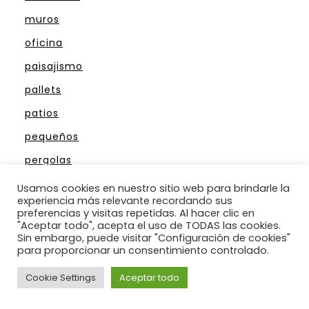
muros
oficina
paisajismo
pallets
patios
pequeños
pergolas
piedras
Usamos cookies en nuestro sitio web para brindarle la
experiencia más relevante recordando sus
piscinas
preferencias y visitas repetidas. Al hacer clic en
"Aceptar todo", acepta el uso de TODAS las cookies.
plantas ornamentales
Sin embargo, puede visitar "Configuración de cookies"
para proporcionar un consentimiento controlado.
reciclaje
rocas
Cookie Settings
Aceptar todo
rosas