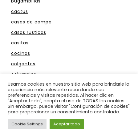
bugambillas
cactus
casas de campo
casas rusticas
casitas
cocinas
colgantes
columpios
Usamos cookies en nuestro sitio web para brindarle la
diseño
experiencia más relevante recordando sus
preferencias y visitas repetidas. Al hacer clic en
dormitorio
"Aceptar todo", acepta el uso de TODAS las cookies.
esculturas
Sin embargo, puede visitar "Configuración de cookies"
para proporcionar un consentimiento controlado.
estanques
Cookie Settings
Aceptar todo
exteriores
fachadas