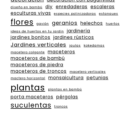
diy
enredaderas
escaleras
diseño en bambú
esculturas vivas
especies polinizadoras
estanques
flores
geranios
helechos
gavión
huertos
jardinería
ideas de huertos en tu jardín
jardines bonitos
jardines rústicos
Jardines verticales
jaulas
kokedamas
maceteros
macetero colgante
maceteros de bambú
maceteros de piedra
maceteros de troncos
macetero verticales
monsaicultura
petunias
mactero horizontal
plantas
plantas en bambú
porta maceteros
pérgolas
suculentas
troncos