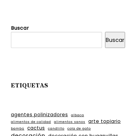
Buscar
Buscar
ETIQUETAS
agentes polinizadores
albaca
arte topiario
alimentos de calidad
alimentos sanos
cactus
bambú
candlillo
cola de gato
decoración
decoración con buganvillas