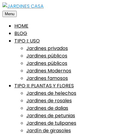
Saltar
al
Menu
contenido
HOME
BLOG
TIPO I: USO
Jardines privados
Jardines públicos
Jardines públicos
Jardines Modernos
Jardines famosos
TIPO II: PLANTAS Y FLORES
Jardines de helechos
Jardines de rosales
Jardines de dalias
Jardines de petunias
Jardines de tulipanes
Jardín de girasoles