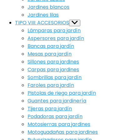
Jardines blancos
Jardines lilas
TIPO VIII: ACCESORIOS
Show
sub
Lámparas para jardín
menu
Aspersores para jardín
Bancas para jardín
Mesas para jardín
Sillones para jardines
Carpas para jardines
Sombrillas para jardín
Faroles para jardín
Pistolas de riego para jardín
Guantes para jardinería
Tijeras para jardín
Podadoras para jardín
Motosierras para jardines
Motoguadañas para jardines
Pulverizadores para jardín