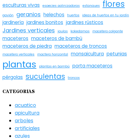
flores
esculturas vivas
especies polinizadoras
estanques
geranios
helechos
gavión
huertos
ideas de huertos en tu jardín
jardinería
jardines bonitos
jardines rústicos
Jardines verticales
jaulas
kokedamas
macetero colgante
maceteros
maceteros de bambú
maceteros de piedra
maceteros de troncos
monsaicultura
petunias
macetero verticales
mactero horizontal
plantas
porta maceteros
plantas en bambú
suculentas
pérgolas
troncos
CATEGORIAS
acuatico
apicultura
arboles
artificiales
azules