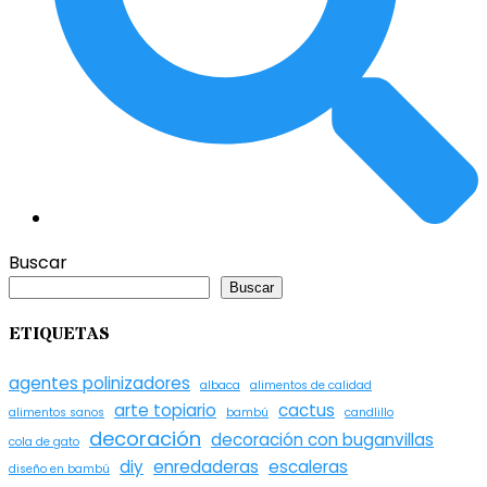
Buscar
Buscar
ETIQUETAS
agentes polinizadores
albaca
alimentos de calidad
arte topiario
cactus
alimentos sanos
bambú
candlillo
decoración
decoración con buganvillas
cola de gato
diy
enredaderas
escaleras
diseño en bambú